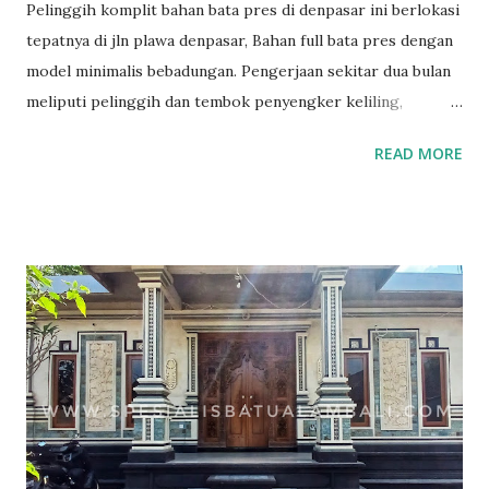
Pelinggih komplit bahan bata pres di denpasar ini berlokasi
tepatnya di jln plawa denpasar, Bahan full bata pres dengan
model minimalis bebadungan. Pengerjaan sekitar dua bulan
meliputi pelinggih dan tembok penyengker keliling,
Rinciannya sebagai berikut. Kemulan Taksu Padmasari Tugu
READ MORE
ratu ngurah Piasan Pelinggih surya Pelinggih tugu
pengijeng karang tembok penyengker keliling Sepasang
candi bentar Untuk penampakan Pelinggih komplit bahan
bata pres bisa dilihat di bawah ini Untuk model bangunan
bali bahan bata pres bisa dilihat di tautan sebagai berikut
Semua postingan tentang bata pres Untuk mendapatkan
diskon 5 persen bisa follow ,like dan subscribe channel
youtube kami di
https://www.youtube.com/spesialisbatualambali untuk yang
tidak sedang membangun juga bisa mendapat tambahan
penghasilan berupa persenan 5 % dari setiap order yang