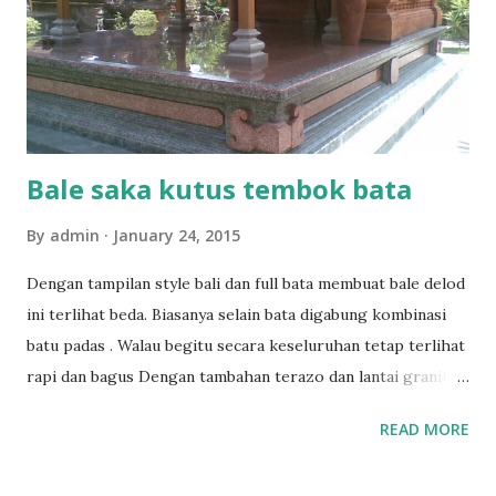
Bale saka kutus tembok bata
By
admin
January 24, 2015
Dengan tampilan style bali dan full bata membuat bale delod
ini terlihat beda. Biasanya selain bata digabung kombinasi
batu padas . Walau begitu secara keseluruhan tetap terlihat
rapi dan bagus Dengan tambahan terazo dan lantai granit
terlihat bale ini bersinar merah Pengerjaan bale delod saka
READ MORE
kutus style bali ini sekitar 3 minggu dengan tenaga 3 orang
More info :085737474482 Tag: bangunan style bali,rumah