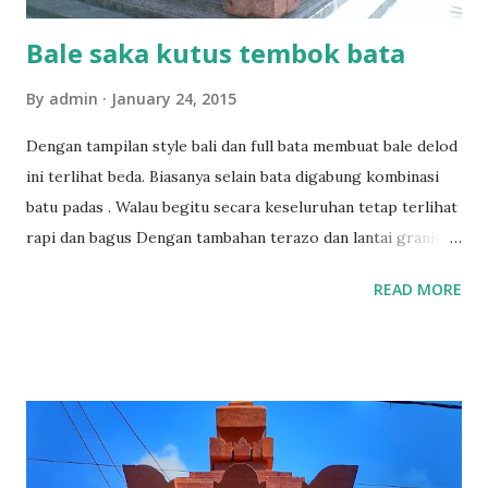
Bale saka kutus tembok bata
By
admin
January 24, 2015
Dengan tampilan style bali dan full bata membuat bale delod
ini terlihat beda. Biasanya selain bata digabung kombinasi
batu padas . Walau begitu secara keseluruhan tetap terlihat
rapi dan bagus Dengan tambahan terazo dan lantai granit
terlihat bale ini bersinar merah Pengerjaan bale delod saka
READ MORE
kutus style bali ini sekitar 3 minggu dengan tenaga 3 orang
More info :085737474482 Tag: bangunan style bali,rumah
style bali,bale saka ulu,bale bali, batu bata