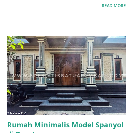
READ MORE
ratu ngurah Piasan Pelinggih surya Pelinggih tugu
pengijeng karang tembok penyengker keliling Sepasang
candi bentar Untuk penampakan Pelinggih komplit bahan
bata pres bisa dilihat di bawah ini Untuk model bangunan
bali bahan bata pres bisa dilihat di tautan sebagai berikut
Semua postingan tentang bata pres Untuk mendapatkan
diskon 5 persen bisa follow ,like dan subscribe channel
youtube kami di
https://www.youtube.com/spesialisbatualambali untuk yang
tidak sedang membangun juga bisa mendapat tambahan
penghasilan berupa persenan 5 % dari setiap order yang
deal dengan cara menjadi penghubung proyek.
Rumah Minimalis Model Spanyol