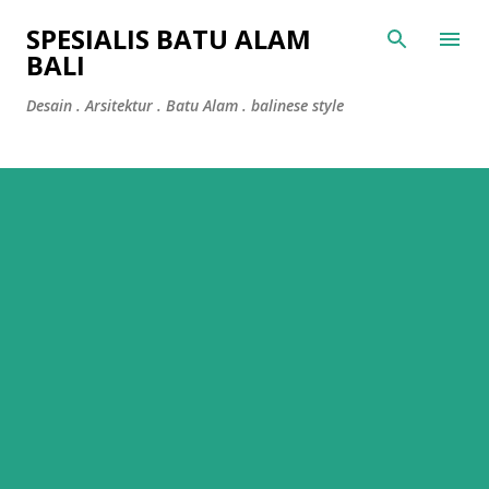
Skip to main content
SPESIALIS BATU ALAM
BALI
Desain . Arsitektur . Batu Alam . balinese style