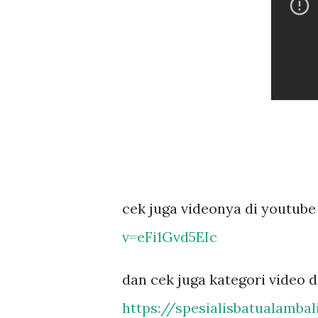
cek juga videonya di youtub
v=eFi1Gvd5EIc
dan cek juga kategori video d
https://spesialisbatualamba