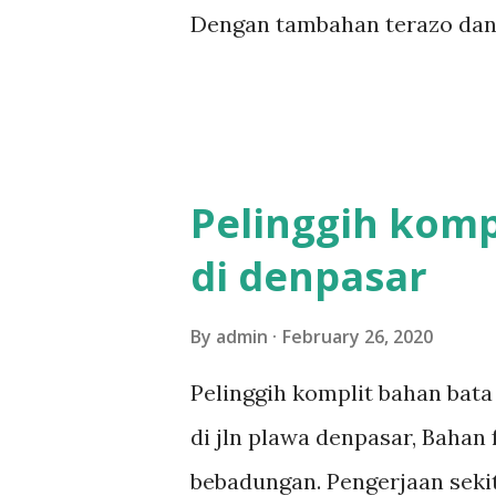
Dengan tambahan terazo dan la
merah Pengerjaan bale delod s
dengan tenaga 3 orang More 
bali,rumah style bali,bale saka
Pelinggih komp
di denpasar
By
admin
February 26, 2020
Pelinggih komplit bahan bata 
di jln plawa denpasar, Bahan
bebadungan. Pengerjaan sekit