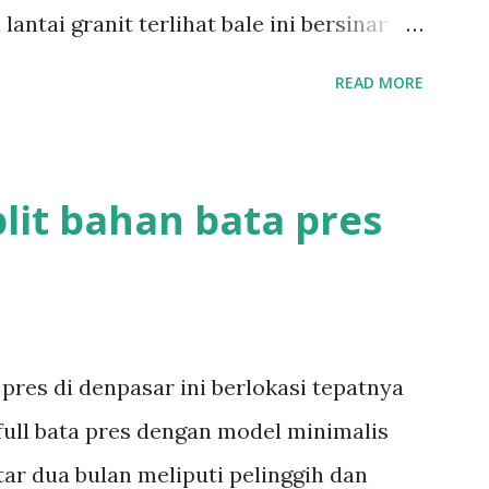
ntai granit terlihat bale ini bersinar
aka kutus style bali ini sekitar 3 minggu
READ MORE
info :085737474482 Tag: bangunan style
 ulu,bale bali, batu bata
lit bahan bata pres
pres di denpasar ini berlokasi tepatnya
 full bata pres dengan model minimalis
ar dua bulan meliputi pelinggih dan