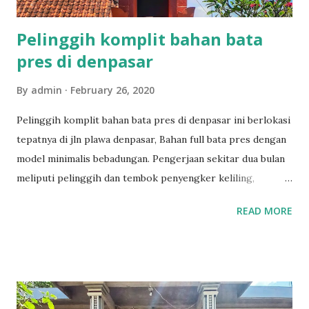
Pelinggih komplit bahan bata
pres di denpasar
By
admin
February 26, 2020
Pelinggih komplit bahan bata pres di denpasar ini berlokasi
tepatnya di jln plawa denpasar, Bahan full bata pres dengan
model minimalis bebadungan. Pengerjaan sekitar dua bulan
meliputi pelinggih dan tembok penyengker keliling,
Rinciannya sebagai berikut. Kemulan Taksu Padmasari Tugu
READ MORE
ratu ngurah Piasan Pelinggih surya Pelinggih tugu
pengijeng karang tembok penyengker keliling Sepasang
candi bentar Untuk penampakan Pelinggih komplit bahan
bata pres bisa dilihat di bawah ini Untuk model bangunan
bali bahan bata pres bisa dilihat di tautan sebagai berikut