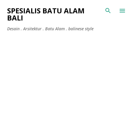
Skip to main content
SPESIALIS BATU ALAM
BALI
Desain . Arsitektur . Batu Alam . balinese style