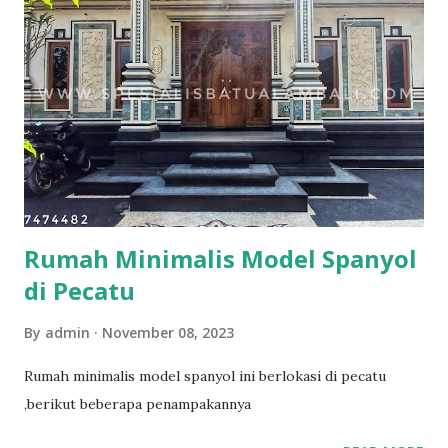
Semua postingan tentang bata pres Untuk mendapatkan
diskon 5 persen bisa follow ,like dan subscribe channel
youtube kami di
https://www.youtube.com/spesialisbatualambali untuk yang
tidak sedang membangun juga bisa mendapat tambahan
penghasilan berupa persenan 5 % dari setiap order yang
deal dengan cara menjadi penghubung proyek.
Rumah Minimalis Model Spanyol
di Pecatu
By
admin
November 08, 2023
Rumah minimalis model spanyol ini berlokasi di pecatu
,berikut beberapa penampakannya