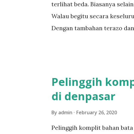
terlihat beda. Biasanya selai
Walau begitu secara keseluru
Dengan tambahan terazo dan la
merah Pengerjaan bale delod s
dengan tenaga 3 orang More 
bali,rumah style bali,bale saka
Pelinggih komp
di denpasar
By
admin
February 26, 2020
Pelinggih komplit bahan bata 