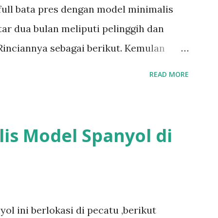
 full bata pres dengan model minimalis
ar dua bulan meliputi pelinggih dan
Rinciannya sebagai berikut. Kemulan
gurah Piasan Pelinggih surya Pelinggih
READ MORE
k penyengker keliling Sepasang candi
inggih komplit bahan bata pres bisa
odel bangunan bali bahan bata pres bisa
s Model Spanyol di
rikut Semua postingan tentang bata pres
ersen bisa follow ,like dan subscribe
sialisbatualambali untuk yang tidak
l ini berlokasi di pecatu ,berikut