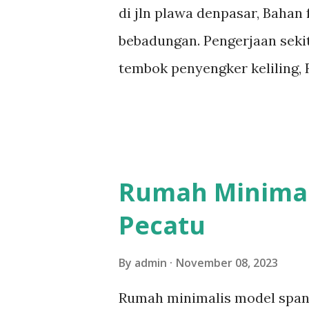
di jln plawa denpasar, Bahan
bebadungan. Pengerjaan sekit
tembok penyengker keliling, 
Taksu Padmasari Tugu ratu n
tugu pengijeng karang tembo
bentar Untuk penampakan Pel
dilihat di bawah ini Untuk m
Rumah Minimali
dilihat di tautan sebagai be
Pecatu
Untuk mendapatkan diskon 5 p
channel youtube kami di
By
admin
November 08, 2023
https://www.youtube.com/spe
Rumah minimalis model spanyo