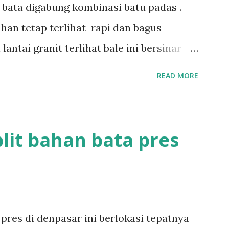
n bata digabung kombinasi batu padas .
han tetap terlihat rapi dan bagus
ntai granit terlihat bale ini bersinar
aka kutus style bali ini sekitar 3 minggu
READ MORE
info :085737474482 Tag: bangunan style
 ulu,bale bali, batu bata
lit bahan bata pres
pres di denpasar ini berlokasi tepatnya