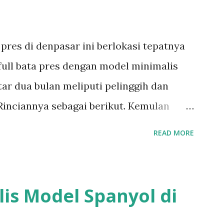
pres di denpasar ini berlokasi tepatnya
 full bata pres dengan model minimalis
ar dua bulan meliputi pelinggih dan
Rinciannya sebagai berikut. Kemulan
gurah Piasan Pelinggih surya Pelinggih
READ MORE
k penyengker keliling Sepasang candi
inggih komplit bahan bata pres bisa
odel bangunan bali bahan bata pres bisa
s Model Spanyol di
rikut Semua postingan tentang bata pres