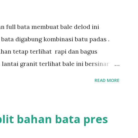
n full bata membuat bale delod ini
n bata digabung kombinasi batu padas .
han tetap terlihat rapi dan bagus
ntai granit terlihat bale ini bersinar
aka kutus style bali ini sekitar 3 minggu
READ MORE
info :085737474482 Tag: bangunan style
 ulu,bale bali, batu bata
lit bahan bata pres