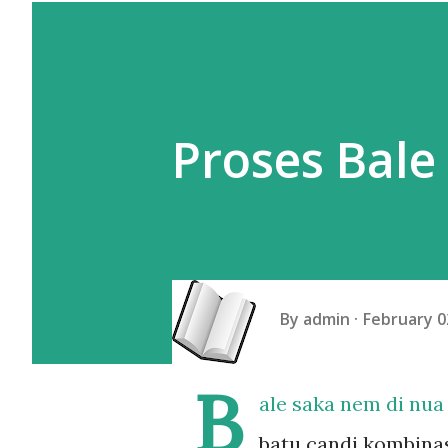
Proses Bal
By
admin
February 0
B
ale saka nem di nu
batu candi kombinas