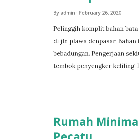
By
admin
February 26, 2020
Pelinggih komplit bahan bata 
di jln plawa denpasar, Bahan
bebadungan. Pengerjaan sekit
tembok penyengker keliling, 
Taksu Padmasari Tugu ratu n
tugu pengijeng karang tembo
bentar Untuk penampakan Pel
dilihat di bawah ini Untuk m
Rumah Minimali
dilihat di tautan sebagai be
Pecatu