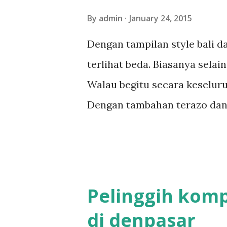
By
admin
January 24, 2015
Dengan tampilan style bali da
terlihat beda. Biasanya selai
Walau begitu secara keseluru
Dengan tambahan terazo dan la
merah Pengerjaan bale delod s
dengan tenaga 3 orang More 
bali,rumah style bali,bale saka
Pelinggih komp
di denpasar