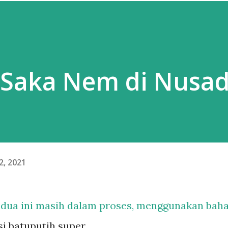
e Saka Nem di Nusa
2, 2021
a dua ini masih dalam proses, menggunakan bah
i batuputih super ,