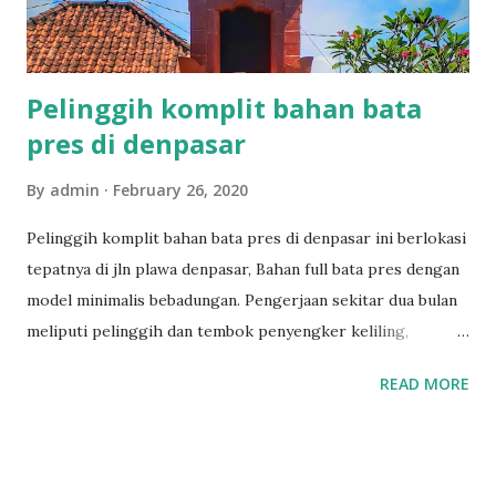
Pelinggih komplit bahan bata
pres di denpasar
By
admin
February 26, 2020
Pelinggih komplit bahan bata pres di denpasar ini berlokasi
tepatnya di jln plawa denpasar, Bahan full bata pres dengan
model minimalis bebadungan. Pengerjaan sekitar dua bulan
meliputi pelinggih dan tembok penyengker keliling,
Rinciannya sebagai berikut. Kemulan Taksu Padmasari Tugu
READ MORE
ratu ngurah Piasan Pelinggih surya Pelinggih tugu
pengijeng karang tembok penyengker keliling Sepasang
candi bentar Untuk penampakan Pelinggih komplit bahan
bata pres bisa dilihat di bawah ini Untuk model bangunan