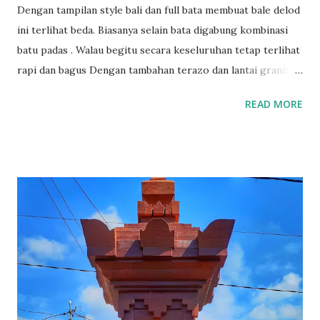
Dengan tampilan style bali dan full bata membuat bale delod
ini terlihat beda. Biasanya selain bata digabung kombinasi
batu padas . Walau begitu secara keseluruhan tetap terlihat
rapi dan bagus Dengan tambahan terazo dan lantai granit
terlihat bale ini bersinar merah Pengerjaan bale delod saka
READ MORE
kutus style bali ini sekitar 3 minggu dengan tenaga 3 orang
More info :085737474482 Tag: bangunan style bali,rumah
style bali,bale saka ulu,bale bali, batu bata