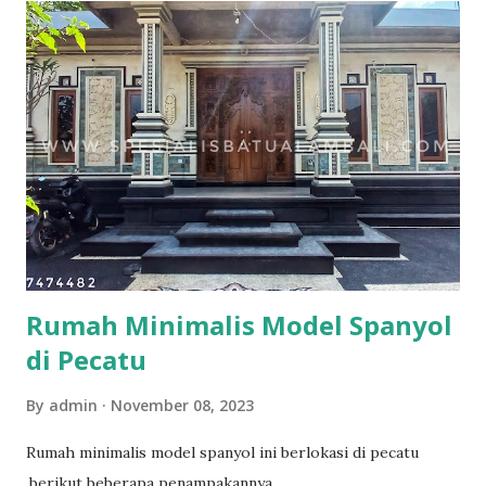
bali bahan bata pres bisa dilihat di tautan sebagai berikut
Semua postingan tentang bata pres Untuk mendapatkan
diskon 5 persen bisa follow ,like dan subscribe channel
youtube kami di
https://www.youtube.com/spesialisbatualambali untuk yang
tidak sedang membangun juga bisa mendapat tambahan
penghasilan berupa persenan 5 % dari setiap order yang
deal dengan cara menjadi penghubung proyek.
Rumah Minimalis Model Spanyol
di Pecatu
By
admin
November 08, 2023
Rumah minimalis model spanyol ini berlokasi di pecatu
,berikut beberapa penampakannya