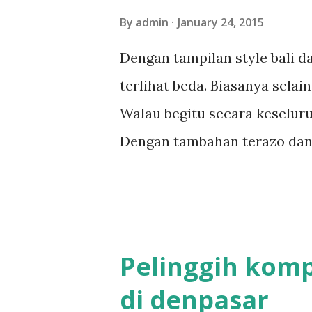
By
admin
January 24, 2015
Dengan tampilan style bali da
terlihat beda. Biasanya selai
Walau begitu secara keseluru
Dengan tambahan terazo dan la
merah Pengerjaan bale delod s
dengan tenaga 3 orang More 
bali,rumah style bali,bale saka
Pelinggih komp
di denpasar