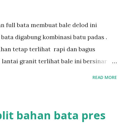
n full bata membuat bale delod ini
n bata digabung kombinasi batu padas .
han tetap terlihat rapi dan bagus
ntai granit terlihat bale ini bersinar
aka kutus style bali ini sekitar 3 minggu
READ MORE
info :085737474482 Tag: bangunan style
 ulu,bale bali, batu bata
lit bahan bata pres