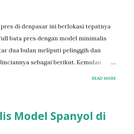
pres di denpasar ini berlokasi tepatnya
 full bata pres dengan model minimalis
ar dua bulan meliputi pelinggih dan
Rinciannya sebagai berikut. Kemulan
gurah Piasan Pelinggih surya Pelinggih
READ MORE
k penyengker keliling Sepasang candi
inggih komplit bahan bata pres bisa
odel bangunan bali bahan bata pres bisa
s Model Spanyol di
rikut Semua postingan tentang bata pres
ersen bisa follow ,like dan subscribe