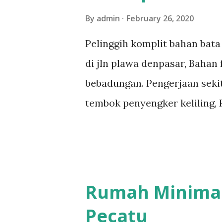
By
admin
February 26, 2020
Pelinggih komplit bahan bata 
di jln plawa denpasar, Bahan
bebadungan. Pengerjaan sekit
tembok penyengker keliling, 
Taksu Padmasari Tugu ratu n
tugu pengijeng karang tembo
bentar Untuk penampakan Pel
dilihat di bawah ini Untuk m
Rumah Minimali
dilihat di tautan sebagai be
Pecatu
Untuk mendapatkan diskon 5 p