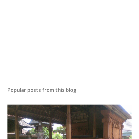
Popular posts from this blog