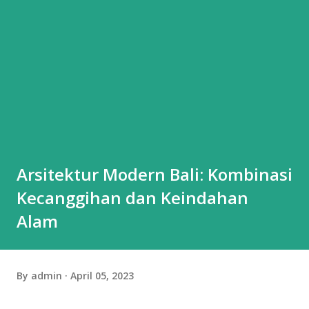
Arsitektur Modern Bali: Kombinasi
Kecanggihan dan Keindahan
Alam
By
admin
April 05, 2023