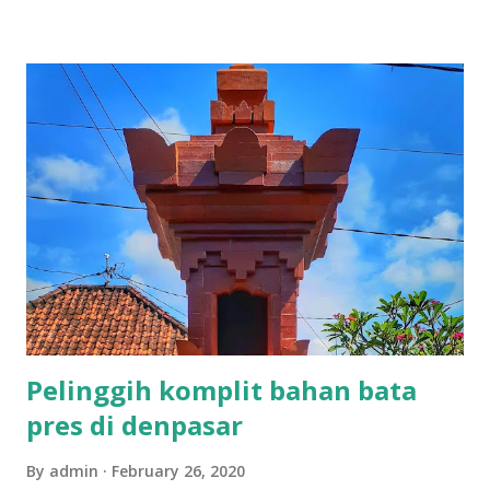
style bali,bale saka ulu,bale bali, batu bata
Pelinggih komplit bahan bata
pres di denpasar
By
admin
February 26, 2020