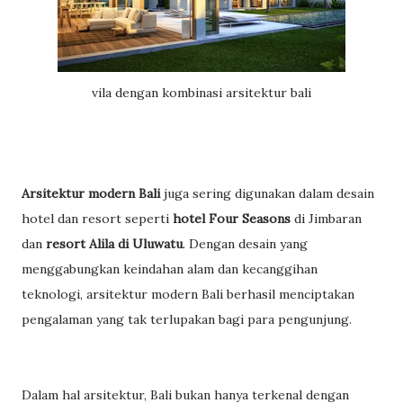
vila dengan kombinasi arsitektur bali
Arsitektur modern Bali
juga sering digunakan dalam desain
hotel dan resort seperti
hotel Four Seasons
di Jimbaran
dan
resort Alila di Uluwatu
. Dengan desain yang
menggabungkan keindahan alam dan kecanggihan
teknologi, arsitektur modern Bali berhasil menciptakan
pengalaman yang tak terlupakan bagi para pengunjung.
Dalam hal arsitektur, Bali bukan hanya terkenal dengan