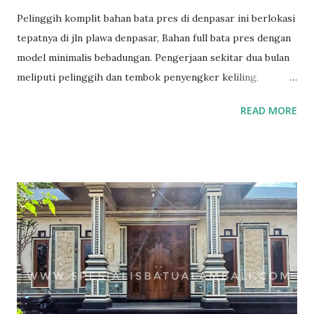
Pelinggih komplit bahan bata pres di denpasar ini berlokasi
tepatnya di jln plawa denpasar, Bahan full bata pres dengan
model minimalis bebadungan. Pengerjaan sekitar dua bulan
meliputi pelinggih dan tembok penyengker keliling,
Rinciannya sebagai berikut. Kemulan Taksu Padmasari Tugu
READ MORE
ratu ngurah Piasan Pelinggih surya Pelinggih tugu
pengijeng karang tembok penyengker keliling Sepasang
candi bentar Untuk penampakan Pelinggih komplit bahan
bata pres bisa dilihat di bawah ini Untuk model bangunan
bali bahan bata pres bisa dilihat di tautan sebagai berikut
Semua postingan tentang bata pres Untuk mendapatkan
diskon 5 persen bisa follow ,like dan subscribe channel
youtube kami di
https://www.youtube.com/spesialisbatualambali untuk yang
tidak sedang membangun juga bisa mendapat tambahan
penghasilan berupa persenan 5 % dari setiap order yang