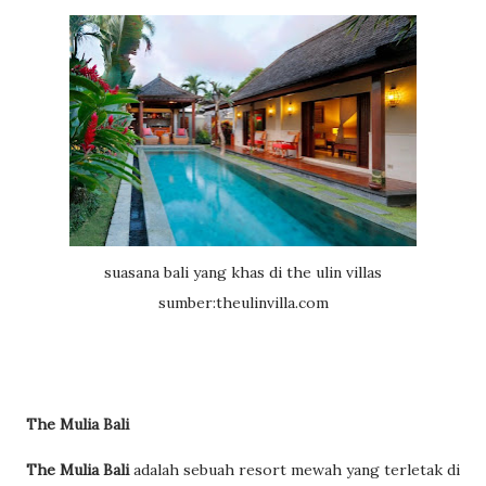
suasana bali yang khas di the ulin villas
sumber:theulinvilla.com
The Mulia Bali
The Mulia Bali
adalah sebuah resort mewah yang terletak di