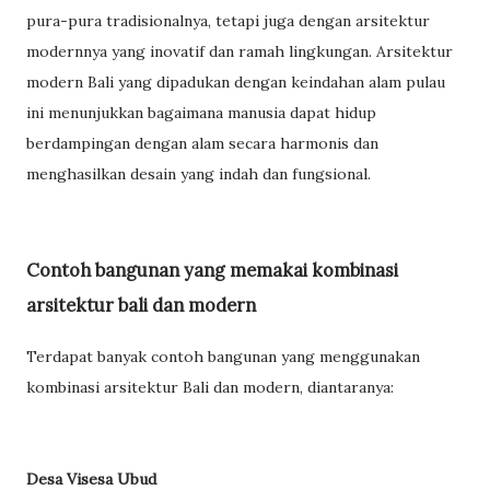
pura-pura tradisionalnya, tetapi juga dengan arsitektur
modernnya yang inovatif dan ramah lingkungan. Arsitektur
modern Bali yang dipadukan dengan keindahan alam pulau
ini menunjukkan bagaimana manusia dapat hidup
berdampingan dengan alam secara harmonis dan
menghasilkan desain yang indah dan fungsional.
Contoh bangunan yang memakai kombinasi
arsitektur bali dan modern
Terdapat banyak contoh bangunan yang menggunakan
kombinasi arsitektur Bali dan modern, diantaranya:
Desa Visesa Ubud